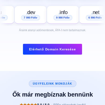
.
eu
.
dev
.
info
.
ne
 990 Ft/év
7 990 Ft/év
9 990 Ft/év
6 990 Ft
Áraink alanyi adómentesek, ÁFA-t nem tartalmaznak.
Elérhető Domain Keresése
ÜGYFELEINK MONDJÁK
Ők már megbíznak bennünk
5.0 / 5.0
· 500+ elégedett ügyfél