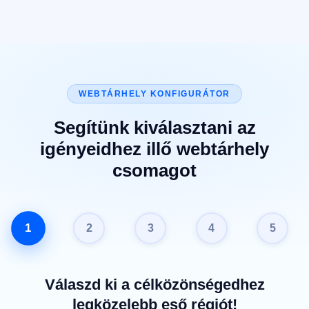
WEBTÁRHELY KONFIGURÁTOR
Segítünk kiválasztani az
igényeidhez illő webtárhely
csomagot
1
2
3
4
5
Válaszd ki a célközönségedhez
legközelebb eső régiót!