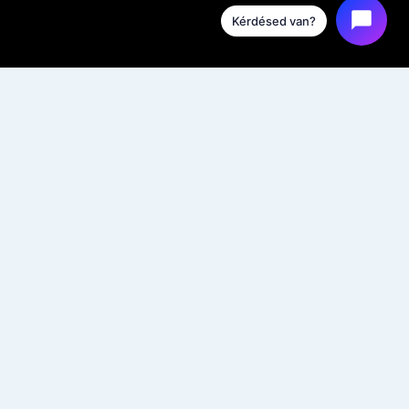
Kérdésed van?
Védelem & Karbantartás