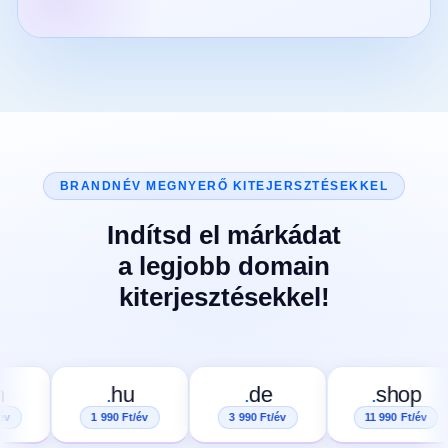
BRANDNÉV MEGNYERŐ KITEJERSZTÉSEKKEL
Indítsd el márkádat
a legjobb domain
kiterjesztésekkel!
.
hu
.
de
.
shop
1 990 Ft/év
3 990 Ft/év
11 990 Ft/év