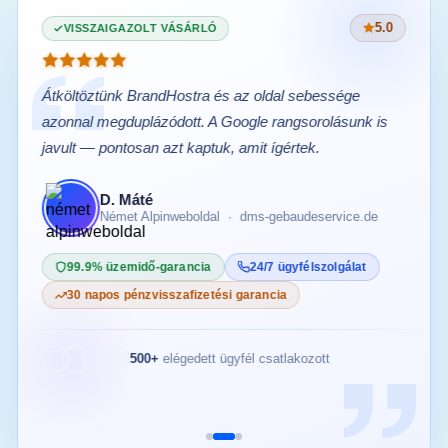
5.0
VISSZAIGAZOLT VÁSÁRLÓ
Átköltöztünk BrandHostra és az oldal sebessége
azonnal megduplázódott. A Google rangsorolásunk is
javult — pontosan azt kaptuk, amit ígértek.
D. Máté
Német Alpinweboldal · dms-gebaudeservice.de
99.9% üzemidő-garancia
24/7 ügyfélszolgálat
30 napos pénzvisszafizetési garancia
500+
elégedett ügyfél csatlakozott