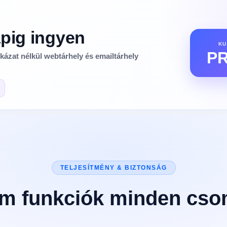
apig ingyen
K
P
kázat nélkül webtárhely és emailtárhely
TELJESÍTMÉNY & BIZTONSÁG
m funkciók minden cs