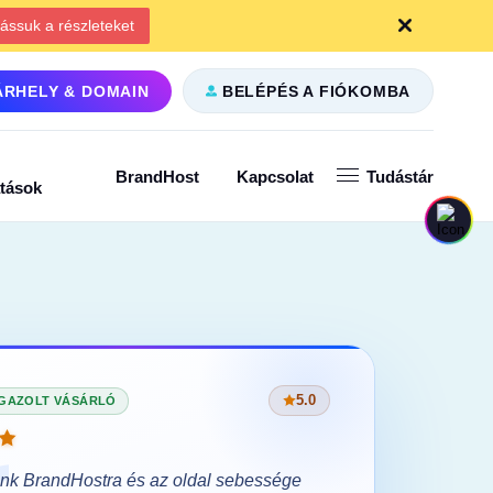
ássuk a részleteket
ÁRHELY & DOMAIN
BELÉPÉS A FIÓKOMBA
BrandHost
Kapcsolat
Tudástár
atások
5.0
IGAZOLT VÁSÁRLÓ
VISSZA
ünk BrandHostra és az oldal sebessége
A migrác