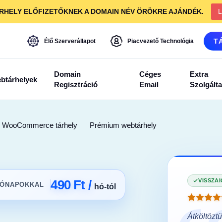
RHELY ELŐFIZETŐKNEK A DOMAIN NÉV ÖRÖKRE AJÁNDÉK.
L
T
Élő Szerverállapot
Piacvezető Technológia
Domain
Céges
Extra
btárhelyek
Regisztráció
Email
Szolgált
WooCommerce tárhely
Prémium webtárhely
5.0
IGAZOLT VÁSÁRLÓ
490 Ft /
VISSZA
HÓNAPOKKAL
hó-tól
st az egyetlen host, akihez visszatértem.
Átköltözt