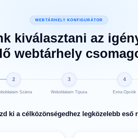
WEBTÁRHELY KONFIGURÁTOR
k kiválasztani az igé
llő webtárhely csomag
2
3
4
boldalaim Száma
Weboldalaim Típusa
Extra Opciók
zd ki a célközönségedhez legközelebb eső r