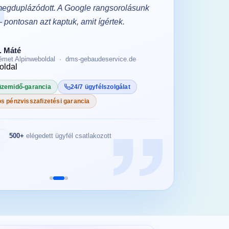
egduplázódott. A Google rangsorolásunk
ügyfélszo
— pontosan azt kaptuk, amit ígértek.
percnyi l
tárhelysz
. Máté
émet Alpinweboldal · dms-gebaudeservice.de
D
M
üzemidő-garancia
24/7 ügyfélszolgálat
99.9% 
s pénzvisszafizetési garancia
30 nap
500+
elégedett ügyfél csatlakozott