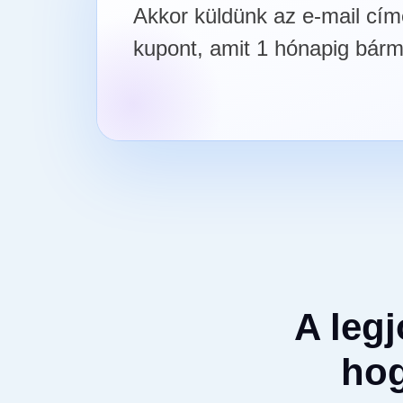
Akkor küldünk az e-mail cím
kupont, amit 1 hónapig bárm
A leg
hog