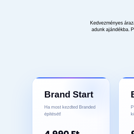
Kedvezményes árazás
adunk ajándékba. Pr
Brand Start
Ha most kezdted Branded
P
építését!
k