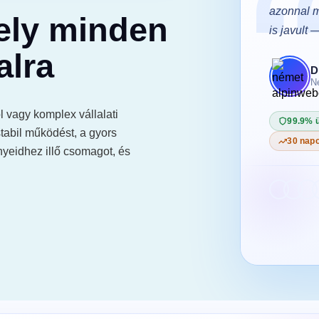
gbízható, és ha kérdésem van, perceken
azonnal m
ely minden
szolnak. Az oldalunk soha nem volt ilyen
is javult 
alra
D
N
. Péter
álláshelyfoglaló weboldal · tiszaparton.hu
 vagy komplex vállalati
99.9% 
stabil működést, a gyors
zemidő-garancia
24/7 ügyfélszolgálat
30 napo
nyeidhez illő csomagot, és
s pénzvisszafizetési garancia
500+
elégedett ügyfél csatlakozott