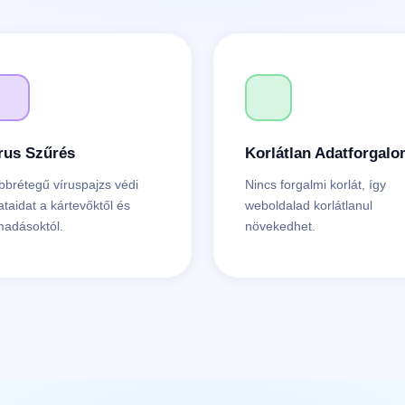
rus Szűrés
Korlátlan Adatforgal
bbrétegű víruspajzs védi
Nincs forgalmi korlát, így
ataidat a kártevőktől és
weboldalad korlátlanul
madásoktól.
növekedhet.