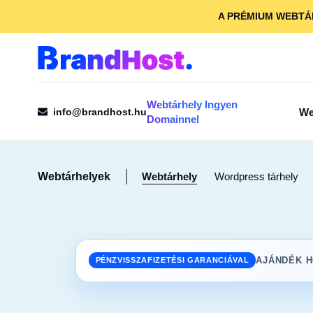
A PRÉMIUM WEBTÁ
Webtárhely Ingyen
info@brandhost.hu
We
Domainnel
Webtárhelyek
Webtárhely
Wordpress tárhely
VISSZA
AJÁNDÉK 
PÉNZVISSZAFIZETÉSI GARANCIÁVAL
A BrandHo