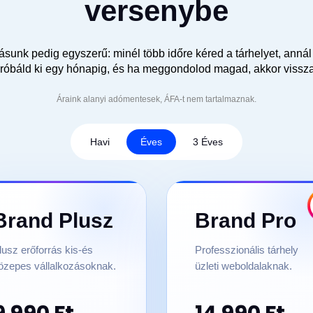
versenybe
unk pedig egyszerű: minél több időre kéred a tárhelyet, annál
óbáld ki egy hónapig, és ha meggondolod magad, akkor visszafiz
Áraink alanyi adómentesek, ÁFA-t nem tartalmaznak.
Havi
Éves
3 Éves
Brand Plusz
Brand Pro
lusz erőforrás kis-és
Professzionális tárhely
özepes vállalkozásoknak.
üzleti weboldalaknak.