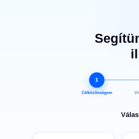
Segítün
i
1
Célközönségem
We
Válas