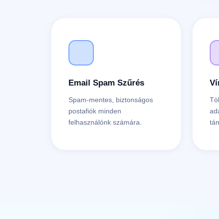
Email Spam Szűrés
Ví
Spam-mentes, biztonságos
Tö
postafiók minden
ad
felhasználónk számára.
tá