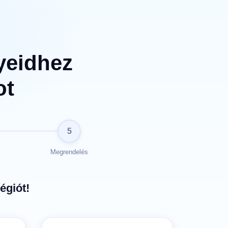
nyeidhez
ot
5
Megrendelés
égiót!