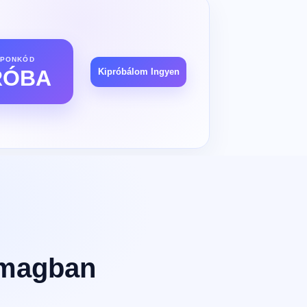
UPONKÓD
RÓBA
Kipróbálom Ingyen
omagban