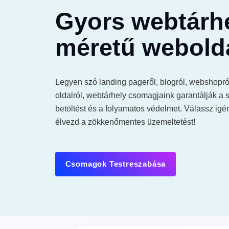
Gyors, me
Gyors webtárh
belül vála
stabil.
méretű webold
N
Sz
Legyen szó landing pageről, blogról, webshopról
oldalról, webtárhely csomagjaink garantálják a 
99.9% ü
betöltést és a folyamatos védelmet. Válassz igé
30 napo
élvezd a zökkenőmentes üzemeltetést!
Csomagok Testreszabása