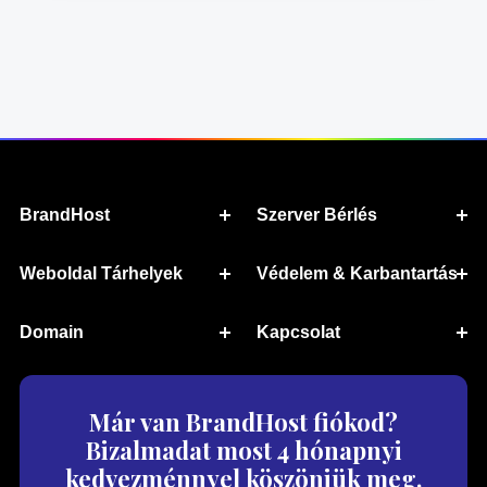
BrandHost
Szerver Bérlés
Weboldal Tárhelyek
Védelem & Karbantartás
Domain
Kapcsolat
Már van BrandHost fiókod?
Bizalmadat most 4 hónapnyi
kedvezménnyel köszönjük meg.