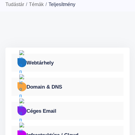
Tudástár
/
Témák
/
Teljesítmény
Webtárhely
Domain & DNS
Céges Email