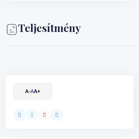
Teljesítmény
A-
A
A+