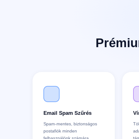
Prémiu
Email Spam Szűrés
Ví
Spam-mentes, biztonságos
Tö
postafiók minden
ad
felhasználónk számára.
tá