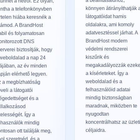
a beállításaidhoz,
tűnhet a netről. Ez olyan,
könnyen átirányíthatják 
ntha a telefonkönyvben
látogatóidat hamis
rtelen hiába keresnék a
oldalakra, ami komoly
zámod. A BrandHost
adatvesztéssel járhat. A
abil és folyamatosan
BrandHost modern
nitorozott DNS
védelmi rendszerei
erverei biztosítják, hogy
kiszűrik és
weboldalad a nap 24
megakadályozzák ezeke
ájában, az év minden
a kísérleteket. Így a
pján elérhető legyen.
weboldalad és a
z a megbízhatóság
felhasználóid adatai
veli a látogatói
mindig biztonságban
égedettséget és a
maradnak, miközben te
llalkozásod
nyugodtan
telességét. Így a
koncentrálhatsz az üzlet
lhasználók mindig
céljaidra.
ntosan ott találják meg,
ol szeretnéd, és a