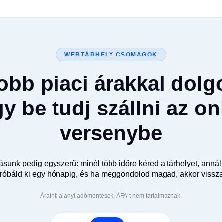
WEBTÁRHELY CSOMAGOK
jobb piaci árakkal dolg
y be tudj szállni az on
versenybe
unk pedig egyszerű: minél több időre kéred a tárhelyet, annál
óbáld ki egy hónapig, és ha meggondolod magad, akkor visszafiz
Áraink alanyi adómentesek, ÁFA-t nem tartalmaznak.