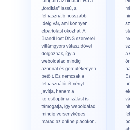
látogató az oldalad. Ha a
el
„fordítás” lassú, a
mi
felhasználó hosszabb
hi
ideig vár, ami könnyen
s
elpártolást okozhat. A
st
BrandHost DNS szerverei
mo
villámgyors válaszidővel
sz
dolgoznak, így a
a 
weboldalad mindig
ór
azonnal és gördülékenyen
na
betölt. Ez nemcsak a
E
felhasználói élményt
nö
javítja, hanem a
el
keresőoptimalizálást is
vá
támogatja, így weboldalad
hi
mindig versenyképes
fe
marad az online piacokon.
po
ah