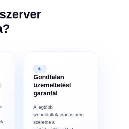
 szerver
a?
4.
Gondtalan
t
üzemeltetést
garantál
ne
A legtöbb
weboldaltulajdonos nem
ek
szeretne a