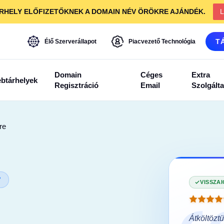
RHELY ELŐFIZETŐKNEK A DOMAIN NÉV ÖRÖKRE AJÁNDÉK.
L
T
Élő Szerverállapot
Piacvezető Technológia
Domain
Céges
Extra
btárhelyek
Regisztráció
Email
Szolgált
re
?
5.0
IGAZOLT VÁSÁRLÓ
VISSZA
st az egyetlen host, akihez visszatértem.
Átköltözt