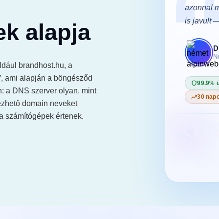
gbízható, és ha kérdésem van, perceken
azonnal m
szolnak. Az oldalunk soha nem volt ilyen
is javult 
ek alapja
D
N
. Péter
dául brandhost.hu, a
álláshelyfoglaló weboldal · tiszaparton.hu
t”, ami alapján a böngésződ
99.9% 
n: a DNS szerver olyan, mint
zemidő-garancia
24/7 ügyfélszolgálat
30 napo
ezhető domain neveket
s pénzvisszafizetési garancia
 a számítógépek értenek.
500+
elégedett ügyfél csatlakozott