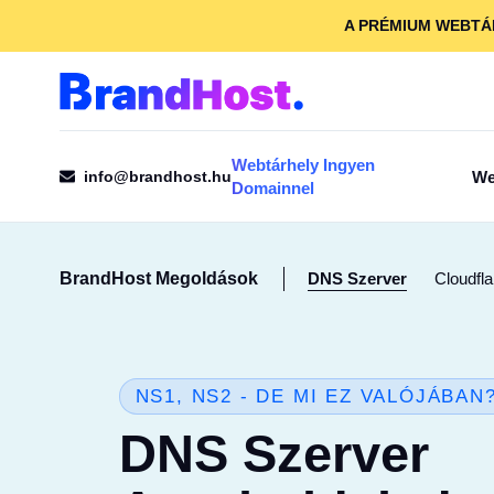
A PRÉMIUM WEBTÁ
Webtárhely Ingyen
info@brandhost.hu
We
Domainnel
BrandHost Megoldások
DNS Szerver
Cloudfla
NS1, NS2 - DE MI EZ VALÓJÁBAN
VISSZA
DNS Szerver
A BrandHo