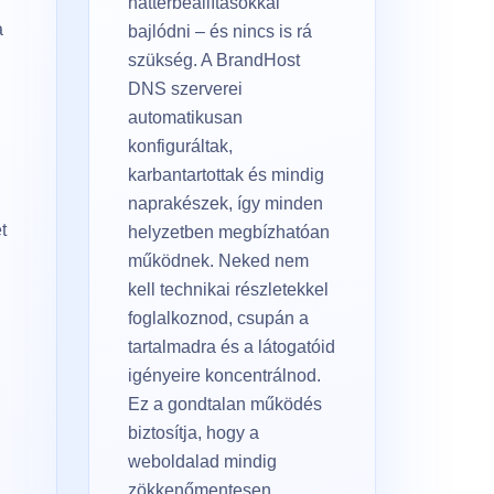
háttérbeállításokkal
a
bajlódni – és nincs is rá
szükség. A BrandHost
DNS szerverei
automatikusan
konfiguráltak,
karbantartottak és mindig
naprakészek, így minden
t
helyzetben megbízhatóan
működnek. Neked nem
kell technikai részletekkel
foglalkoznod, csupán a
tartalmadra és a látogatóid
igényeire koncentrálnod.
Ez a gondtalan működés
i
biztosítja, hogy a
weboldalad mindig
zökkenőmentesen