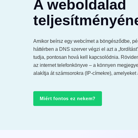
A weboldalad
Gyors, me
belül vála
teljesítményén
stabil.
N
Amikor beírsz egy webcímet a böngésződbe, pél
Sz
háttérben a DNS szerver végzi el azt a „fordítás
tudja, pontosan hová kell kapcsolódnia. Rövide
99.9% ü
az internet telefonkönyve – a könnyen megjegy
30 napo
alakítja át számsorokra (IP-címekre), amelyeket
Miért fontos ez nekem?