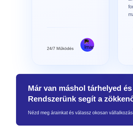
fo
m
24/7 Működés
Már van máshol tárhelyed és
Rendszerünk segít a zökken
Nézd meg árainkat és válassz okosan vállalkozás