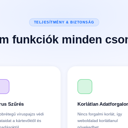
TELJESÍTMÉNY & BIZTONSÁG
m funkciók minden cs
rus Szűrés
Korlátlan Adatforgal
bbrétegű víruspajzs védi
Nincs forgalmi korlát, így
ataidat a kártevőktől és
weboldalad korlátlanul
madásoktól.
növekedhet.