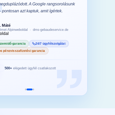
egduplázódott. A Google rangsorolásunk
ügyfélszo
— pontosan azt kaptuk, amit ígértek.
percnyi l
tárhelysz
. Máté
émet Alpinweboldal · dms-gebaudeservice.de
D
M
üzemidő-garancia
24/7 ügyfélszolgálat
99.9% 
s pénzvisszafizetési garancia
30 nap
500+
elégedett ügyfél csatlakozott