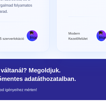
rgalmad folyamatos
arad.
Modern
5 szerverlokáció
Kezelőfelület
 váltanál? Megoldjuk.
őmentes adatáthozatalban.
od igényeihez mérten!