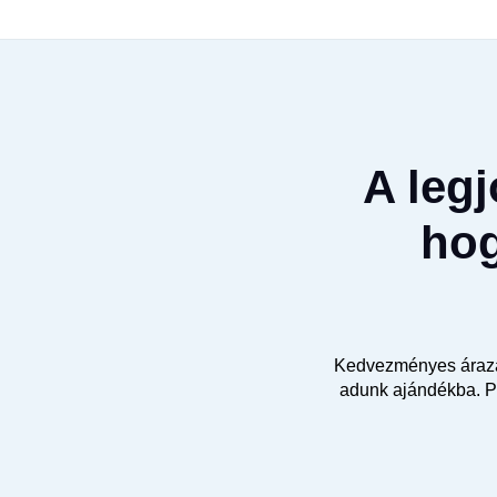
A leg
hog
Kedvezményes árazás
adunk ajándékba. Pr