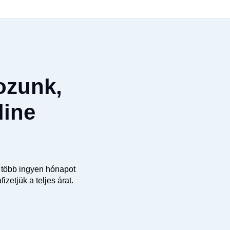
ozunk,
line
 több ingyen hónapot
etjük a teljes árat.