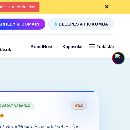
ássuk a részleteket
ÁRHELY & DOMAIN
BELÉPÉS A FIÓKOMBA
BrandHost
Kapcsolat
Tudástár
atások
5.0
IGAZOLT VÁSÁRLÓ
VISSZA
ünk BrandHostra és az oldal sebessége
A migrác