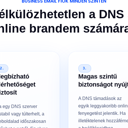
BUSINESS EMAIL FIÓK MINDEN SZINTEN
élkülözhetetlen a DNS
nline brandem számár
2.
3.
egbízható
Magas szintű
lérhetőséget
biztonságot nyúj
iztosít
A DNS támadások az
egyik leggyakoribb onli
a egy DNS szerver
fenyegetést jelentik. Ha
stabil vagy túlterhelt, a
illetéktelenek hozzáférn
eboldalad időszakosan