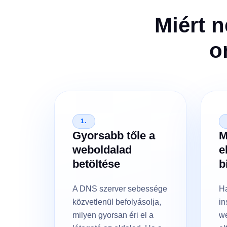
Miért n
o
1.
Gyorsabb tőle a
M
weboldalad
e
betöltése
b
A DNS szerver sebessége
H
közvetlenül befolyásolja,
in
milyen gyorsan éri el a
w